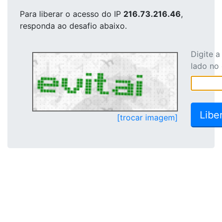
Para liberar o acesso
do IP
216.73.216.46
,
responda ao desafio abaixo.
Digite 
lado no
[trocar imagem]