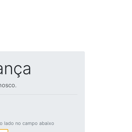
ança
nosco.
ao lado no campo abaixo