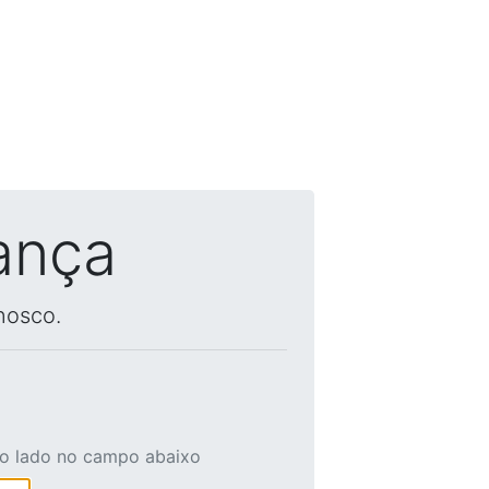
ança
nosco.
ao lado no campo abaixo