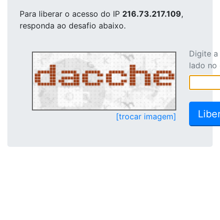
Para liberar o acesso
do IP
216.73.217.109
,
responda ao desafio abaixo.
Digite 
lado no
[trocar imagem]