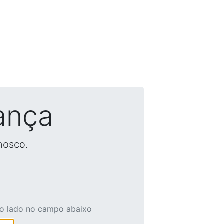
ança
nosco.
ao lado no campo abaixo