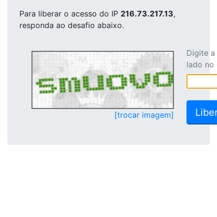
Para liberar o acesso
do IP
216.73.217.13
,
responda ao desafio abaixo.
Digite 
lado no
[trocar imagem]