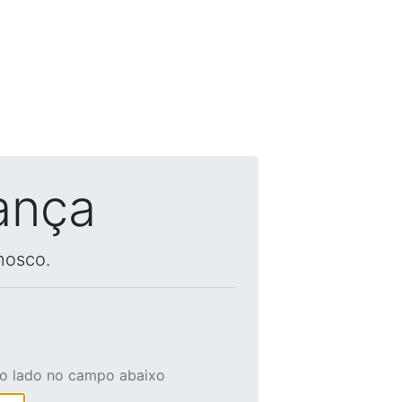
ança
nosco.
ao lado no campo abaixo