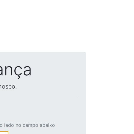
ança
nosco.
ao lado no campo abaixo