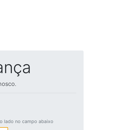
ança
nosco.
ao lado no campo abaixo