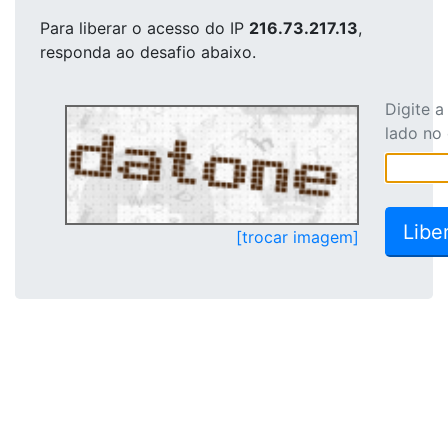
Para liberar o acesso
do IP
216.73.217.13
,
responda ao desafio abaixo.
Digite 
lado no
[trocar imagem]