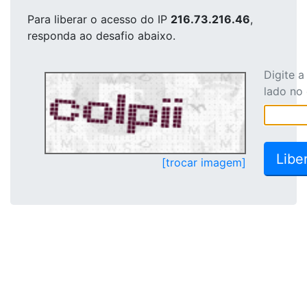
Para liberar o acesso
do IP
216.73.216.46
,
responda ao desafio abaixo.
Digite 
lado no
[trocar imagem]