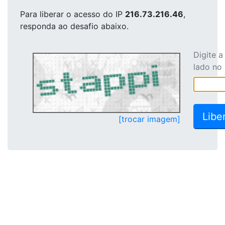
Para liberar o acesso
do IP
216.73.216.46
,
responda ao desafio abaixo.
Digite 
lado no
[trocar imagem]