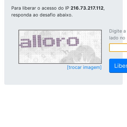
Para liberar o acesso
do IP
216.73.217.112
,
responda ao desafio abaixo.
Digite 
lado no
[trocar imagem]