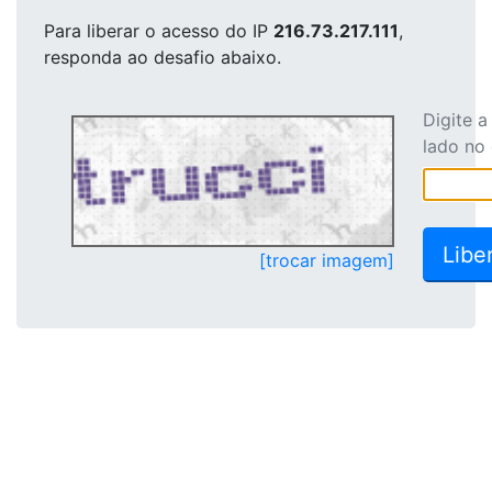
Para liberar o acesso
do IP
216.73.217.111
,
responda ao desafio abaixo.
Digite 
lado no
[trocar imagem]