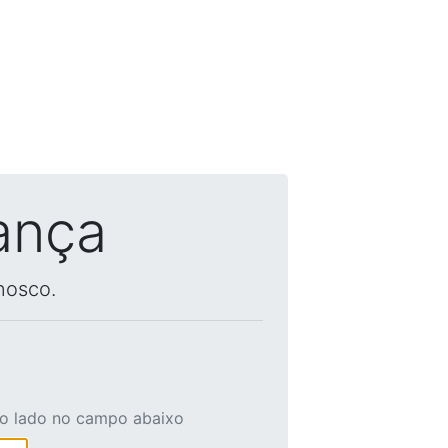
ança
nosco.
ao lado no campo abaixo