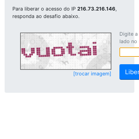
Para liberar o acesso
do IP
216.73.216.146
,
responda ao desafio abaixo.
Digite 
lado no
[trocar imagem]