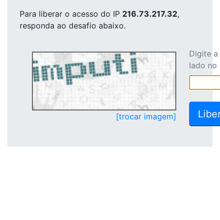
Para liberar o acesso
do IP
216.73.217.32
,
responda ao desafio abaixo.
Digite 
lado no
[trocar imagem]