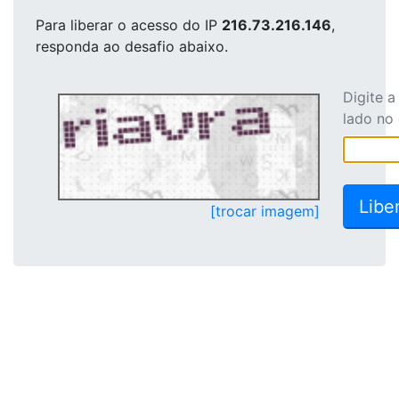
Para liberar o acesso
do IP
216.73.216.146
,
responda ao desafio abaixo.
Digite 
lado no
[trocar imagem]