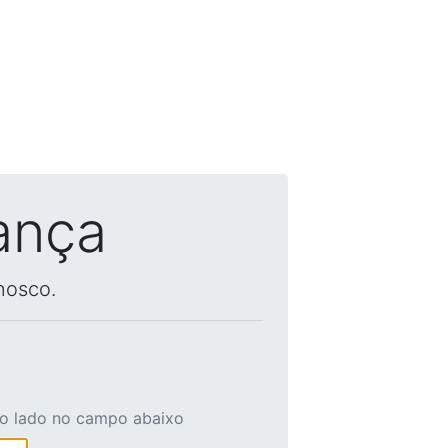
ança
nosco.
ao lado no campo abaixo